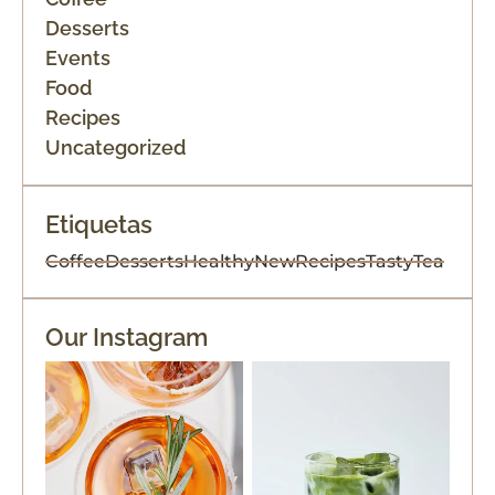
Desserts
Events
Food
Recipes
Uncategorized
Etiquetas
Coffee
Desserts
Healthy
New
Recipes
Tasty
Tea
Our Instagram