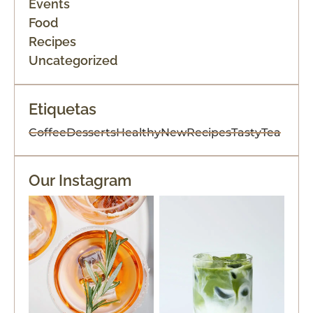
Events
Food
Recipes
Uncategorized
Etiquetas
Coffee
Desserts
Healthy
New
Recipes
Tasty
Tea
Our Instagram