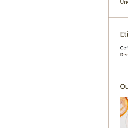
Un
Et
Cof
Rec
Ou