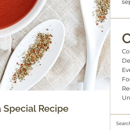
se
C
Co
De
Ev
Fo
Re
Un
a Special Recipe