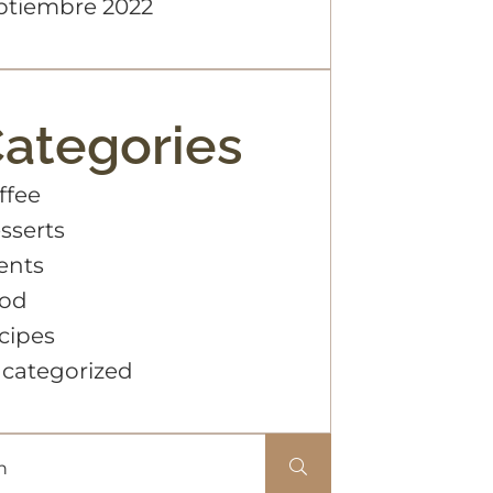
ptiembre 2022
ategories
ffee
sserts
ents
od
cipes
categorized