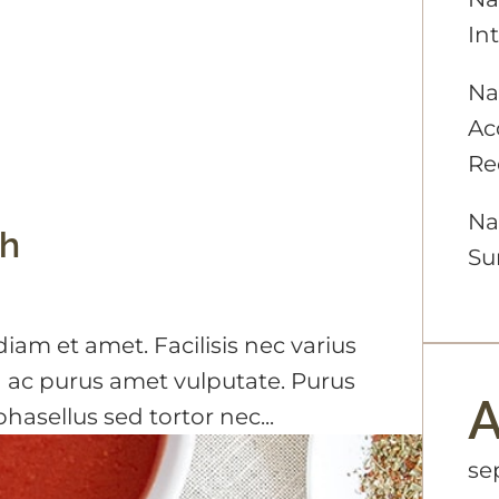
In
Na
Ac
Re
Na
sh
Su
iam et amet. Facilisis nec varius
 ac purus amet vulputate. Purus
A
asellus sed tortor nec...
se