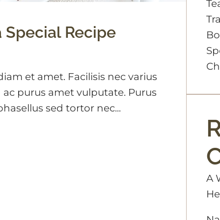
Te
Tr
a Special Recipe
Bo
Sp
Ch
iam et amet. Facilisis nec varius
 ac purus amet vulputate. Purus
asellus sed tortor nec...
R
A 
He
Na