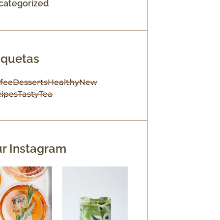
categorized
iquetas
fee
Desserts
Healthy
New
ipes
Tasty
Tea
r Instagram