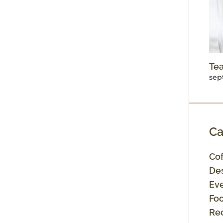
Tea
sep
Ca
Cof
De
Ev
Fo
Re