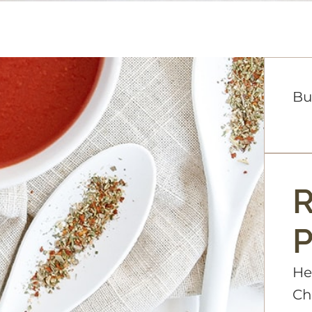
Bu
R
P
He
Ch