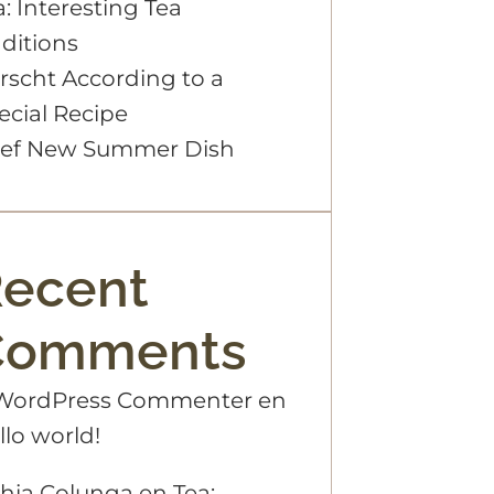
a: Interesting Tea
aditions
rscht According to a
ecial Recipe
ef New Summer Dish
ecent
Comments
WordPress Commenter
en
llo world!
hia Colunga
en
Tea: