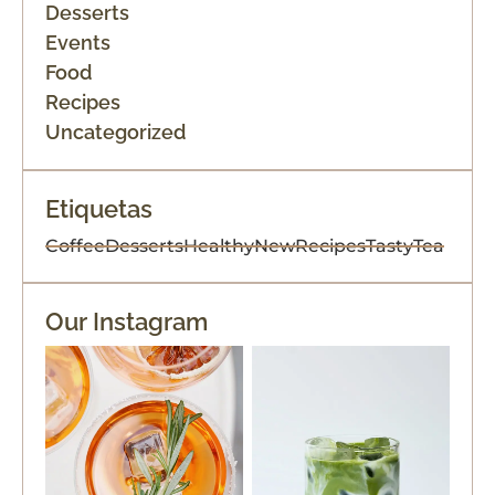
Desserts
Events
Food
Recipes
Uncategorized
Etiquetas
Coffee
Desserts
Healthy
New
Recipes
Tasty
Tea
Our Instagram